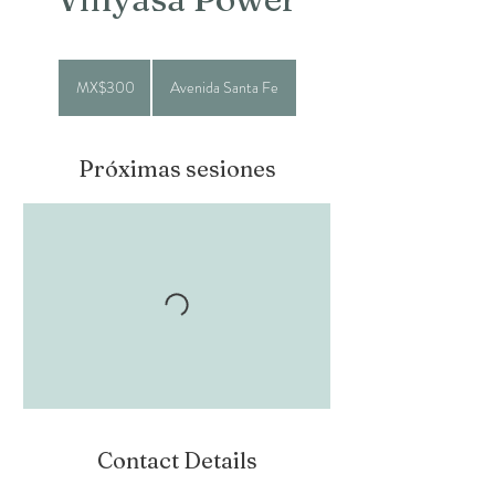
300
Mexican
MX$300
Avenida Santa Fe
pesos
Próximas sesiones
Contact Details