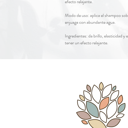
efecto relajante.
Modo de uso: aplica el shampoo sob
enjuaga con abundante agua.
Ingredientes: da brillo, elasticidad y
tener un efecto relajante.