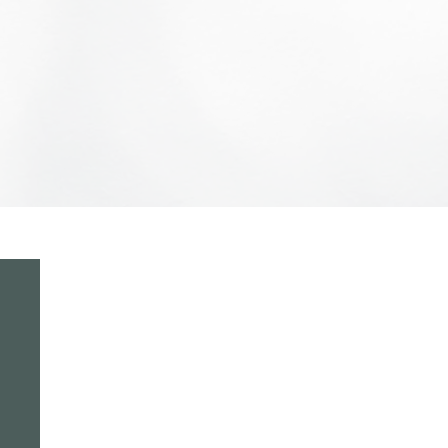
Contact
Notice de
Privacy
Mahat Market
Terms of Service
Blog
Refund Policies