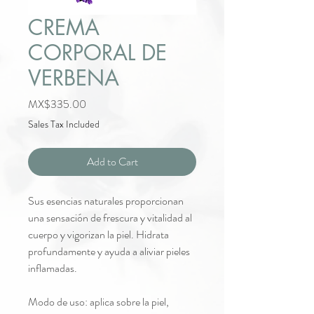
CREMA
CORPORAL DE
VERBENA
Price
MX$335.00
Sales Tax Included
Add to Cart
Sus esencias naturales proporcionan
una sensación de frescura y vitalidad al
cuerpo y vigorizan la piel. Hidrata
profundamente y ayuda a aliviar pieles
inflamadas.
Modo de uso: aplica sobre la piel,