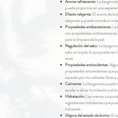
Aroma refrescante:
La bergamota 
puede proporcionar una experienci
Efecto relajante:
El aroma de la 
relajantes y puede contribuir a red
Propiedades antibacterianas:
La 
con propiedades antibacterianas 
para la limpieza de la piel.
Regulación del sebo:
La bergamot
sebo en la piel, lo que puede ser 
acné.
Propiedades antioxidantes:
Algun
propiedades antioxidantes que pu
causado por los radicales libres 
Calmante:
La bergamota puede t
ayudar a aliviar la irritación y el e
Hidratación:
Las cremas corpora
ingredientes hidratantes que pue
hidratada.
Mejora del estado de ánimo:
El a