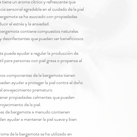
tiene un aroma cítrico y refrescante que
a sensorial agradable en el cuidado de la piel.
bergamota se ha asociado con propiedades
ucir el estrés y la ansiedad.
bergamota contiene compuestos naturales
y desinfectantes que pueden ser beneficiosos
a puede ayudar a regular la producción de
útil para personas con piel grasa o propensa al
os componentes de la bergamota tienen
eden ayudar a proteger la piel contra el daño
y el envejecimiento prematuro.
ener propiedades calmantes que pueden
nrojecimiento de la piel.
les de bergamota a menudo contienen
den ayudar a mantener la piel suave y bien
roma de la bergamota se ha utilizado en