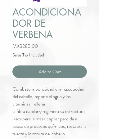
ACONDICIONA
DOR DE
VERBENA
Price
MX$285.00
Sales Tax Included
Add to Cart
Combate la porosidad y la resequedad
del cabello, repone el agua y las
vitaminas, rellena
la fibra capilar y regenera su estructura.
Recupera la masa capilar perdida a
causa de procesos químicos, restaura la
fuerza y la rotura del cabello.