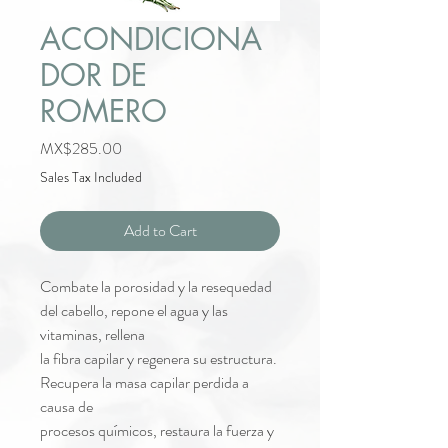
ACONDICIONA
DOR DE
ROMERO
Price
MX$285.00
Sales Tax Included
Add to Cart
Combate la porosidad y la resequedad
del cabello, repone el agua y las
vitaminas, rellena
la fibra capilar y regenera su estructura.
Recupera la masa capilar perdida a
causa de
procesos químicos, restaura la fuerza y