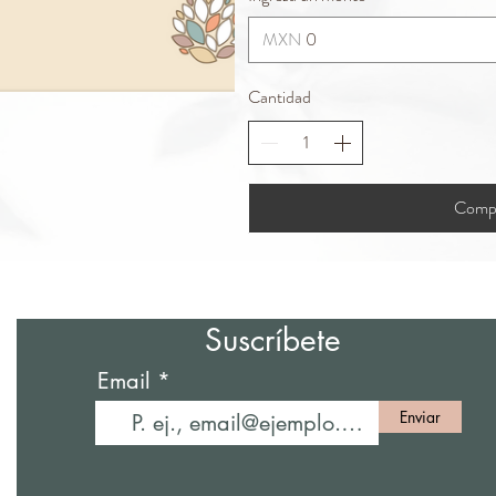
MXN
Cantidad
Compr
Suscríbete
Email
Enviar