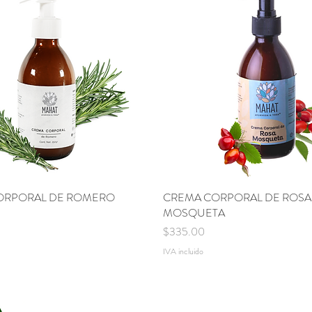
ORPORAL DE ROMERO
Vista rápida
CREMA CORPORAL DE ROSA
Vista rápida
MOSQUETA
Precio
$335.00
IVA incluido