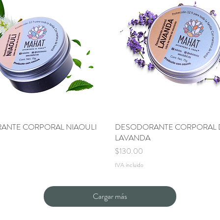
ANTE CORPORAL NIAOULI
Vista rápida
DESODORANTE CORPORAL 
Vista rápida
LAVANDA
Precio
$130.00
IVA incluido
Cargar más