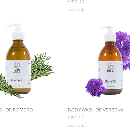
Precio
$350.00
IVA incluido
SH DE ROMERO
Vista rápida
BODY WASH DE VERBENA
Vista rápida
Precio
$190.00
IVA incluido