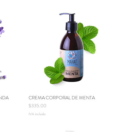
NDA
CREMA CORPORAL DE MENTA
Vista rápida
Precio
$335.00
IVA incluido