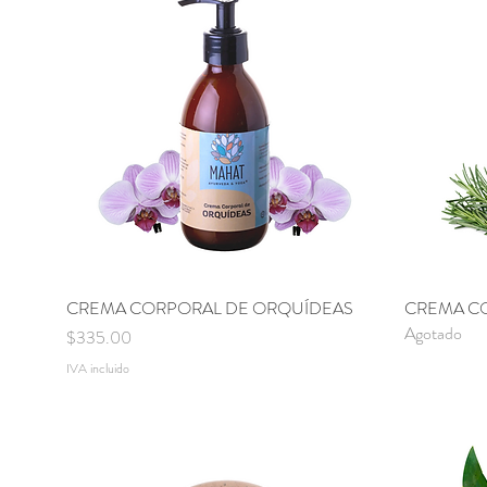
CREMA CORPORAL DE ORQUÍDEAS
Vista rápida
CREMA C
Agotado
Precio
$335.00
IVA incluido