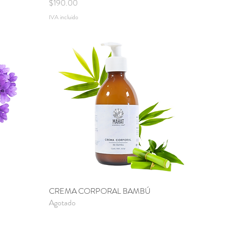
Precio
$190.00
IVA incluido
CREMA CORPORAL BAMBÚ
Vista rápida
Agotado