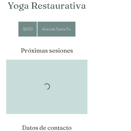
Yoga Restaurativa
300
pesos
$300
Avenida Santa Fe
mexicanos
Próximas sesiones
Datos de contacto