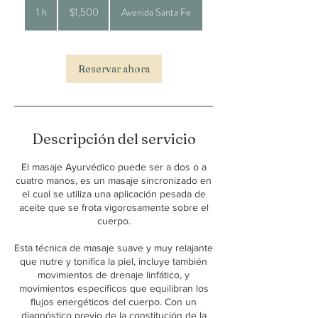
pesos
1 h
1
$1,500
Avenida Santa Fe
mexicanos
Reservar ahora
Descripción del servicio
El masaje Ayurvédico puede ser a dos o a
cuatro manos, es un masaje sincronizado en
el cual se utiliza una aplicación pesada de
aceite que se frota vigorosamente sobre el
cuerpo.
Esta técnica de masaje suave y muy relajante
que nutre y tonifica la piel, incluye también
movimientos de drenaje linfático, y
movimientos específicos que equilibran los
flujos energéticos del cuerpo. Con un
diagnóstico previo de la constitución de la