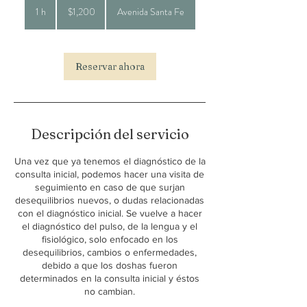
pesos
1 h
1
$1,200
Avenida Santa Fe
mexicanos
Reservar ahora
Descripción del servicio
Una vez que ya tenemos el diagnóstico de la
consulta inicial, podemos hacer una visita de
seguimiento en caso de que surjan
desequilibrios nuevos, o dudas relacionadas
con el diagnóstico inicial. Se vuelve a hacer
el diagnóstico del pulso, de la lengua y el
fisiológico, solo enfocado en los
desequilibrios, cambios o enfermedades,
debido a que los doshas fueron
determinados en la consulta inicial y éstos