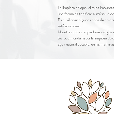
La limpieza de ojos, elimina impureza
una forma de tonificar el músculo oc
Es auxiliar en algunos tipos de dolo
está en exceso.
Nuestras copas limpiadoras de ojos s
Se recomienda hacer la limpieza de 
agua natural potable, en las mañanas