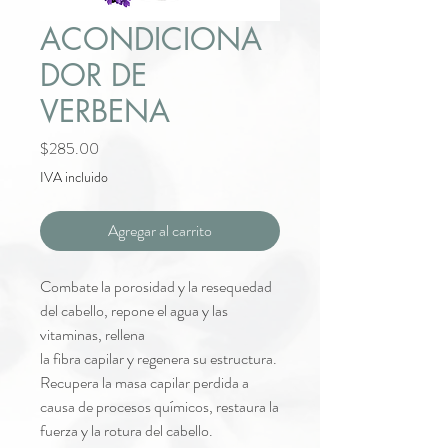
ACONDICIONA
DOR DE
VERBENA
Precio
$285.00
IVA incluido
Agregar al carrito
Combate la porosidad y la resequedad
del cabello, repone el agua y las
vitaminas, rellena
la fibra capilar y regenera su estructura.
Recupera la masa capilar perdida a
causa de procesos químicos, restaura la
fuerza y la rotura del cabello.