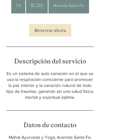
pesos
1 h
1
$1,200
Avenida Santa Fe
mexicanos
Reservar ahora
Descripción del servicio
Es un sistema de auto sanación en el que se
usa la respiración consciente para promover
la paz interior y la sanación natural de todo
tipo de traumas, ganando así una salud física,
mental y espiritual óptima.
Datos de contacto
Mahat Ayurveda y Yoga, Avenida Santa Fe,