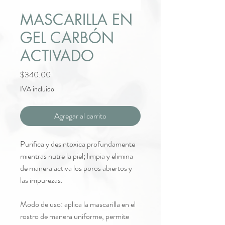
MASCARILLA EN
GEL CARBÓN
ACTIVADO
Precio
$340.00
IVA incluido
Agregar al carrito
Purifica y desintoxica profundamente
mientras nutre la piel; limpia y elimina
de manera activa los poros abiertos y
las impurezas.
Modo de uso: aplica la mascarilla en el
rostro de manera uniforme, permite